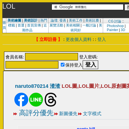
LOL
美術繪圖
|
美術設計
|
熱門
論壇
:
發表
|
美術工作
|
美術比賽
|
CG 討論
::
首
標籤
|
首選
|
首頁宣傳
|
近
展覽活動
|
美術相關
|
一般討論
|
美
Photoshop
|
頁
Painter
|
3D
期作品
術同好
【 立即註冊 】
:
更改個人資料
: :
登入
會員名稱:
登入密碼:
保持登入
naruto870214 渣渣
LOL圖,LOL圖片,LOL原創圖
高評分優先
新圖優先
文字模式
penta kill