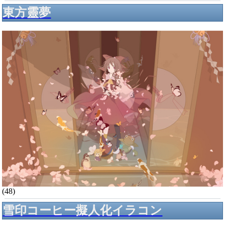
東方靈夢
(48)
雪印コーヒー擬人化イラコン