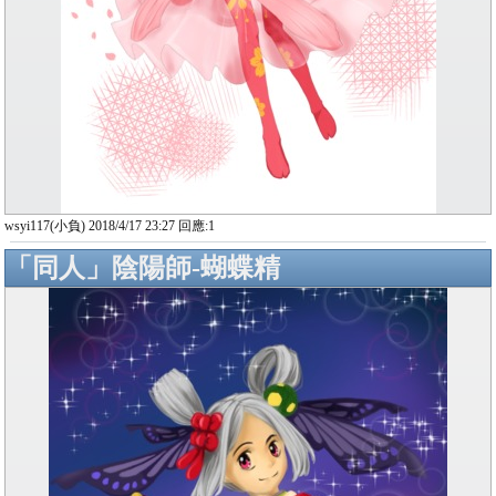
wsyi117(小負) 2018/4/17 23:27 回應:1
「同人」陰陽師-蝴蝶精