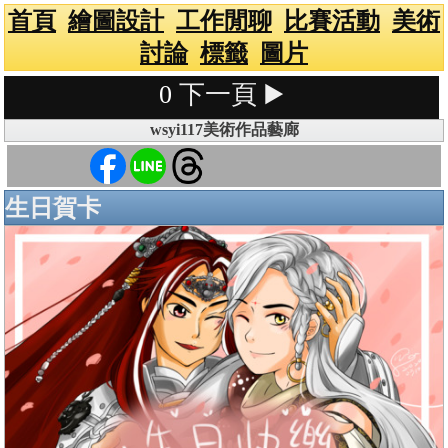
首頁
繪圖設計
工作閒聊
比賽活動
美術
討論
標籤
圖片
0
下一頁 ▶️
wsyi117美術作品藝廊
生日賀卡