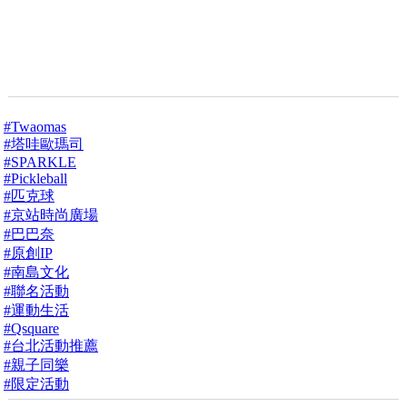
#Twaomas
#塔哇歐瑪司
#SPARKLE
#Pickleball
#匹克球
#京站時尚廣場
#巴巴奈
#原創IP
#南島文化
#聯名活動
#運動生活
#Qsquare
#台北活動推薦
#親子同樂
#限定活動