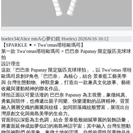
hoelex34(Alice misA心夢幻鏡 Hoelex) 2026/6/16 16:12
【SPARKLE ✦ × Twa’omas塔哇歐瑪司】
第一款 Twa’omas塔哇歐瑪司 × 巴巴奈 Papanay 限定版匹克球球
拍
設計理念
這款「巴巴奈 Papanay 限定版匹克球球拍」，以 Twa’omas 塔哇
歐瑪司原創IP角色「巴巴奈」 為核心，結合 景泰藍工藝美學
與 台灣生態動物、神獸意象，打造出一款兼具文化故事、藝術
收藏與運動精神的聯名作品。
球拍正面以可愛活潑的 巴巴奈 Papanay 為主視覺，象徵純真、
勇氣與陪伴，也傳遞出親子同樂、快樂運動的品牌精神。背景
融入層層交織的圖騰與紋樣，如同部落織紋般豐富，展現出台
灣原創文化與南島美學的生命力。
背面則以深藍為主色調，結合 景泰藍般細膩華麗的裝飾語彙，
將畫面延伸成如夢似幻的南島神話宇宙；其中融入 台灣生態動
物與神獸們 的形象，象徵土地的守護、自然的靈性與萬物共生