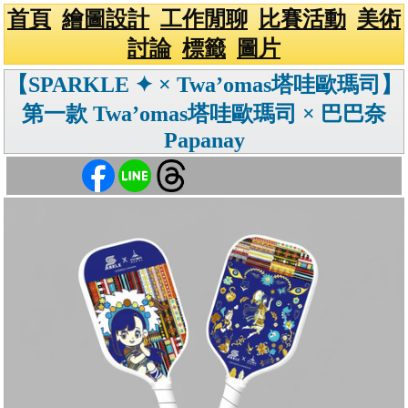
首頁
繪圖設計
工作閒聊
比賽活動
美術
討論
標籤
圖片
【SPARKLE ✦ × Twa’omas塔哇歐瑪司】
第一款 Twa’omas塔哇歐瑪司 × 巴巴奈
Papanay