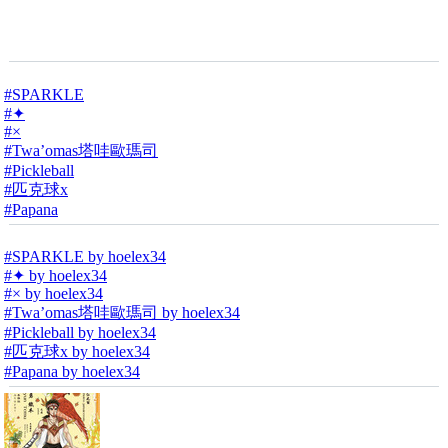
#SPARKLE
#✦
#×
#Twa’omas塔哇歐瑪司
#Pickleball
#匹克球x
#Papana
#SPARKLE by hoelex34
#✦ by hoelex34
#× by hoelex34
#Twa’omas塔哇歐瑪司 by hoelex34
#Pickleball by hoelex34
#匹克球x by hoelex34
#Papana by hoelex34