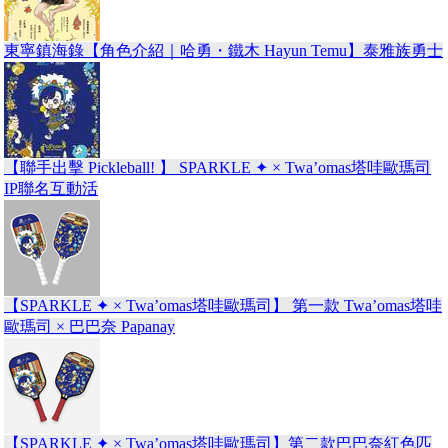
東寧鎮海錄【角色介紹｜哈勇・鐵木 Hayun Temu】泰雅族勇士
【聯手出擊 Pickleball! 】 SPARKLE ✦ × Twa’omas塔哇歐瑪司
IP聯名互動活
【SPARKLE ✦ × Twa’omas塔哇歐瑪司】 第一款 Twa’omas塔哇
歐瑪司 × 巴巴奈 Papanay
【SPARKLE ✦ × Twa’omas塔哇歐瑪司】第二款巴巴奈紅色匹