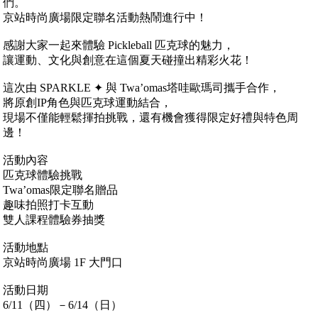
們。
京站時尚廣場限定聯名活動熱鬧進行中！
感謝大家一起來體驗 Pickleball 匹克球的魅力，
讓運動、文化與創意在這個夏天碰撞出精彩火花！
這次由 SPARKLE ✦ 與 Twa’omas塔哇歐瑪司攜手合作，
將原創IP角色與匹克球運動結合，
現場不僅能輕鬆揮拍挑戰，還有機會獲得限定好禮與特色周
邊！
活動內容
匹克球體驗挑戰
Twa’omas限定聯名贈品
趣味拍照打卡互動
雙人課程體驗券抽獎
活動地點
京站時尚廣場 1F 大門口
活動日期
6/11（四）－6/14（日）