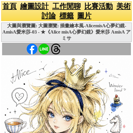
首頁
繪圖設計
工作閒聊
比賽活動
美術
討論
標籤
圖片
大圖與瀏覽圖: 大圖瀏覽: 插畫繪本風-AlicemisA心夢幻鏡-
AmisA愛米莎-03 - ★《Alice misA心夢幻鏡》愛米莎 AmisA ア
ミサ