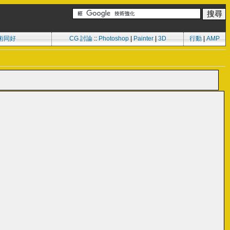
術同好
CG 討論
::
Photoshop
|
Painter
|
3D
行動
|
AMP