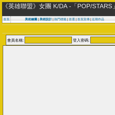
《英雄聯盟》女團 K/DA -「POP/STARS」
首頁
美術繪圖
|
美術設計
|
熱門標籤
|
首選
|
首頁宣傳
|
近期作品
會員名稱:
登入密碼: