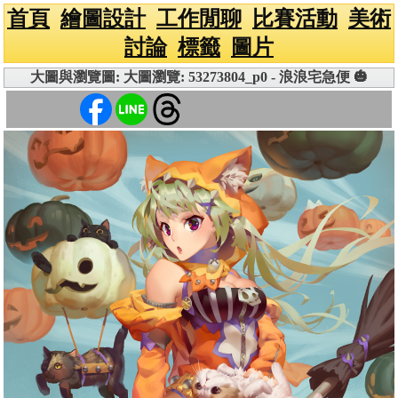
首頁
繪圖設計
工作閒聊
比賽活動
美術
討論
標籤
圖片
大圖與瀏覽圖: 大圖瀏覽: 53273804_p0 - 浪浪宅急便 🎃