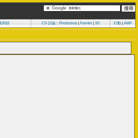
術同好
CG 討論
::
Photoshop
|
Painter
|
3D
行動
|
AMP