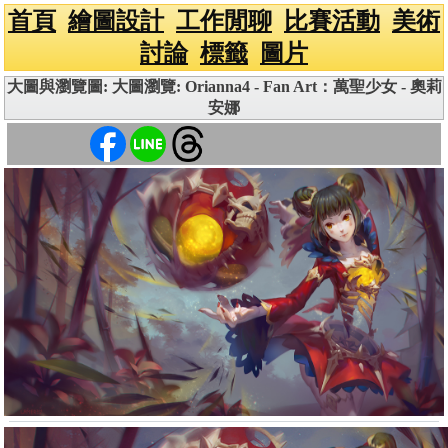
首頁
繪圖設計
工作閒聊
比賽活動
美術
討論
標籤
圖片
大圖與瀏覽圖: 大圖瀏覽: Orianna4 - Fan Art：萬聖少女 - 奧莉
安娜