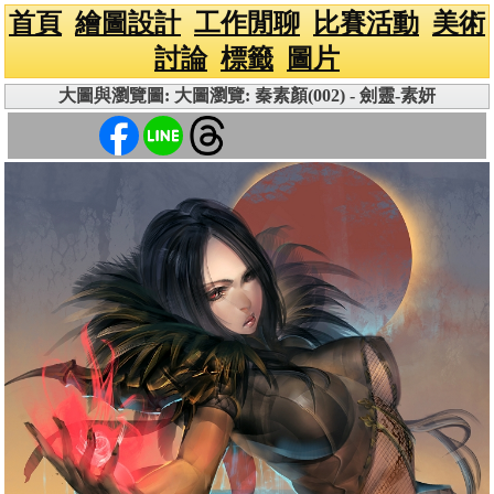
首頁
繪圖設計
工作閒聊
比賽活動
美術
討論
標籤
圖片
大圖與瀏覽圖: 大圖瀏覽: 秦素顏(002) - 劍靈-素妍