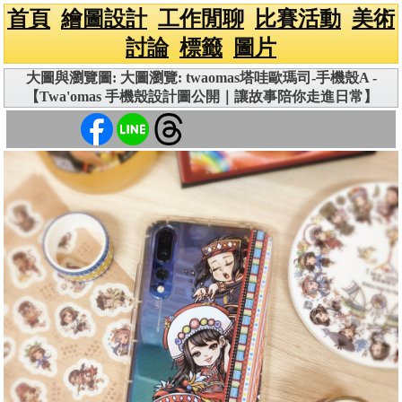
首頁
繪圖設計
工作閒聊
比賽活動
美術
討論
標籤
圖片
大圖與瀏覽圖: 大圖瀏覽: twaomas塔哇歐瑪司-手機殼A -
【Twa'omas 手機殼設計圖公開｜讓故事陪你走進日常】