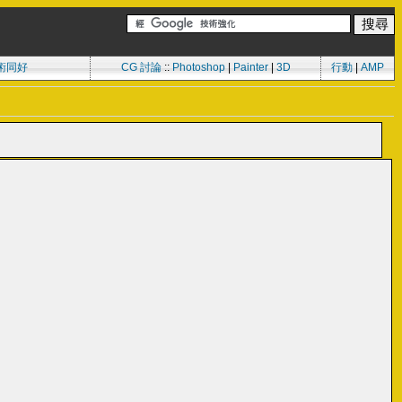
術同好
CG 討論
::
Photoshop
|
Painter
|
3D
行動
|
AMP