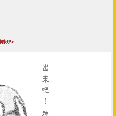
匯聚神龍現>