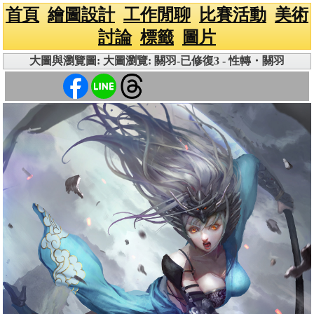
首頁
繪圖設計
工作閒聊
比賽活動
美術
討論
標籤
圖片
大圖與瀏覽圖: 大圖瀏覽: 關羽-已修復3 - 性轉・關羽