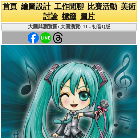
首頁
繪圖設計
工作閒聊
比賽活動
美術
討論
標籤
圖片
大圖與瀏覽圖: 大圖瀏覽: 11 - 初音Q版