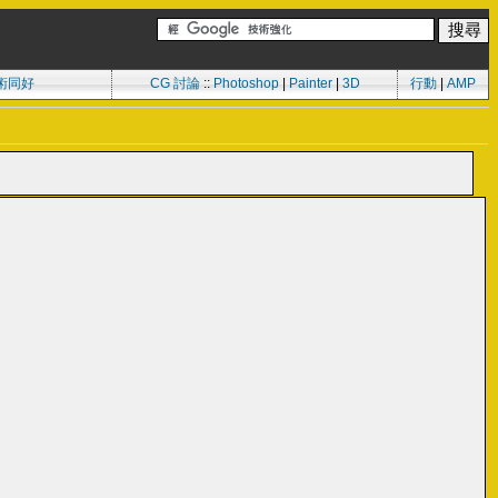
術同好
CG 討論
::
Photoshop
|
Painter
|
3D
行動
|
AMP