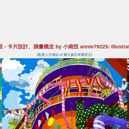
 - 卡片設計、插畫概念 by 小南投 annie79225: Illustration
(點選上方連結 or 圖片參訪本圖原文)