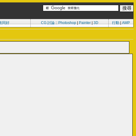
術同好
CG 討論
::
Photoshop
|
Painter
|
3D
行動
|
AMP