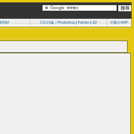
術同好
CG 討論
::
Photoshop
|
Painter
|
3D
行動
|
AMP