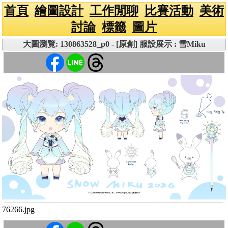
首頁
繪圖設計
工作閒聊
比賽活動
美術
討論
標籤
圖片
大圖瀏覽: 130863528_p0 - [原創] 服設展示 : 雪Miku
76266.jpg