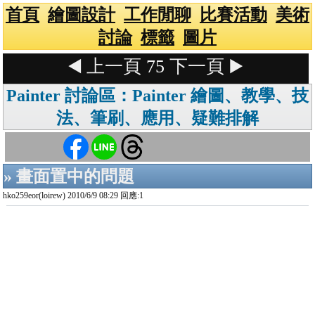
首頁
繪圖設計
工作閒聊
比賽活動
美術
討論
標籤
圖片
◀️ 上一頁
75
下一頁 ▶️
Painter 討論區：Painter 繪圖、教學、技
法、筆刷、應用、疑難排解
» 畫面置中的問題
hko259eor(loirew) 2010/6/9 08:29 回應:1