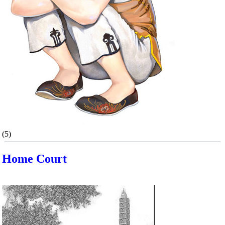
(5)
Home Court