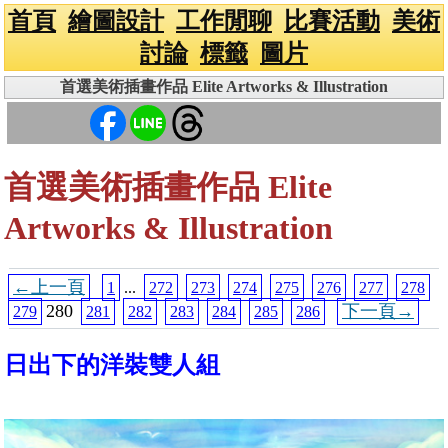
首頁
繪圖設計
工作閒聊
比賽活動
美術
討論
標籤
圖片
首選美術插畫作品 Elite Artworks & Illustration
首選美術插畫作品 Elite
Artworks & Illustration
←上一頁
1
...
272
273
274
275
276
277
278
280
下一頁→
279
281
282
283
284
285
286
日出下的洋裝雙人組