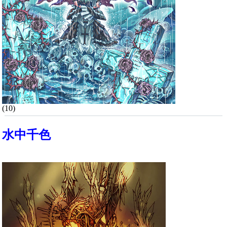
(10)
水中千色