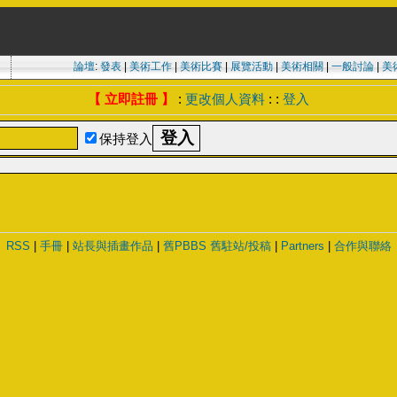
論壇
:
發表
|
美術工作
|
美術比賽
|
展覽活動
|
美術相關
|
一般討論
|
美
【 立即註冊 】
:
更改個人資料
: :
登入
保持登入
RSS
|
手冊
|
站長與插畫作品
|
舊PBBS
舊駐站/投稿
|
Partners
|
合作與聯絡