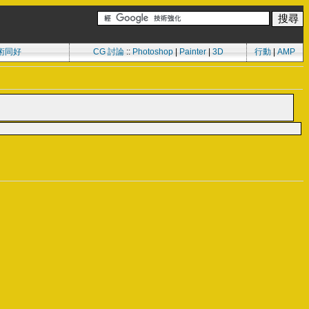
術同好
CG 討論
::
Photoshop
|
Painter
|
3D
行動
|
AMP