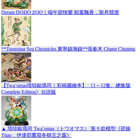
Dream DODO ZOO｜端午節快樂 粽葉飄香，龍舟競渡
**Tungning Sea Chronicles 東寧鎮海錄**張春木 Chang Chunmu
【Twa’omas塔哇歐瑪司｜彩稿圖繪本】 《1～12集、總集版
Complete Edition》台語版
▲ 塔哇歐瑪司 Twa’omas（トワオマス） 第 9 款模型《邵族
Thao．伊達邵鷹茄冬樹王之森》