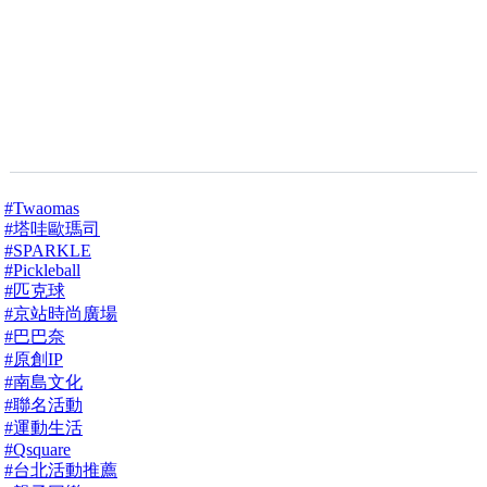
#Twaomas
#塔哇歐瑪司
#SPARKLE
#Pickleball
#匹克球
#京站時尚廣場
#巴巴奈
#原創IP
#南島文化
#聯名活動
#運動生活
#Qsquare
#台北活動推薦