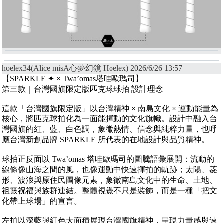
hoelex34(Alice misA心夢幻鏡 Hoelex) 2026/6/26 13:57
【SPARKLE ✦ × Twa’omas塔哇歐瑪司】
第三款｜台灣國旗限定版匹克球球拍 設計理念
這款「台灣國旗限定版」以台灣精神 × 南島文化 × 運動能量為
核心，將匹克球拍化為一面能揮動的文化旗幟。設計中融入台
灣國旗的紅、藍、白色調，象徵熱情、信念與純粹力量，也呼
應台灣新創品牌 SPARKLE 所代表的在地設計與品質精神。
球拍正反面以 Twa’omas 塔哇歐瑪司的圖騰語彙展開：流動的
線條像山海之間的風，也像運動中快速揮拍的軌跡；太陽、菱
形、波浪與原住民圖像元素，象徵南島文化中的生命、土地、
祖靈祝福與族群連結。整體視覺不只是裝飾，而是一種「把文
化帶上球場」的宣言。
左拍以深藍與紅色大面積展現台灣國旗精神，呈現力量感與速