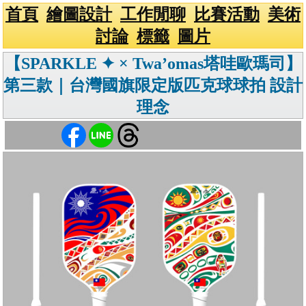
首頁
繪圖設計
工作閒聊
比賽活動
美術
討論
標籤
圖片
【SPARKLE ✦ × Twa’omas塔哇歐瑪司】
第三款｜台灣國旗限定版匹克球球拍 設計
理念