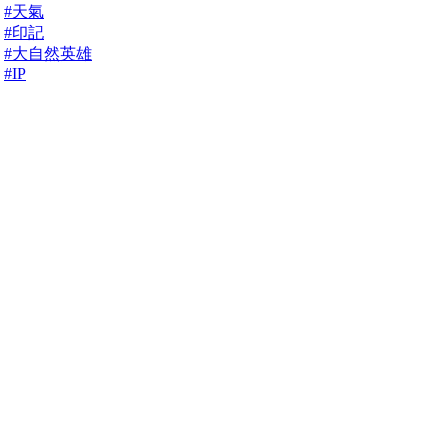
#天氣
#印記
#大自然英雄
#IP