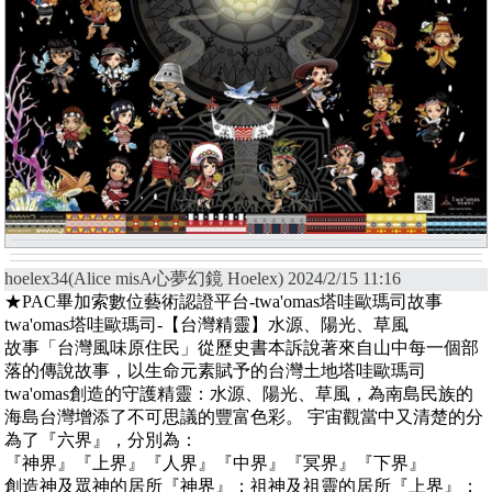
hoelex34(Alice misA心夢幻鏡 Hoelex) 2024/2/15 11:16
★PAC畢加索數位藝術認證平台-twa'omas塔哇歐瑪司故事
twa'omas塔哇歐瑪司-【台灣精靈】水源、陽光、草風
故事「台灣風味原住民」從歷史書本訴說著來自山中每一個部
落的傳說故事，以生命元素賦予的台灣土地塔哇歐瑪司
twa'omas創造的守護精靈：水源、陽光、草風，為南島民族的
海島台灣增添了不可思議的豐富色彩。 宇宙觀當中又清楚的分
為了『六界』，分別為：
『神界』『上界』『人界』『中界』『冥界』『下界』
創造神及眾神的居所『神界』；祖神及祖靈的居所『上界』；