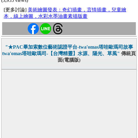
(3,955 views)
[更多討論]
美術繪圖發表：奇幻插畫，言情插畫，兒童繪
本，線上繪圖，水彩水墨油畫素描版畫
"★PAC畢加索數位藝術認證平台-twa'omas塔哇歐瑪司故事
twa'omas塔哇歐瑪司-【台灣精靈】水源、陽光、草風"
傳統頁
面(電腦版)