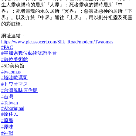
生人靈魂暫時的居所『人界』；死者靈魂的暫時居所『中
界』；死者靈魂的永久居所『冥界』；惡靈及惡神的居所『下
界』。以及介於『中界』通往『上界』，用以劃分祖靈及死靈
的彩虹橋。
網址連結：
https://www.picassocert.com/Silk_Road/modern/Twaomas
#PAC
#畢加索數位藝術認證平台
#數位美術館
#5D美術館
#twaomas
#塔哇歐瑪司
#トワオマス
#台灣風味原住民
#台灣
#Taiwan
#Aboriginal
#原住民
#原民
#原味
#神獸