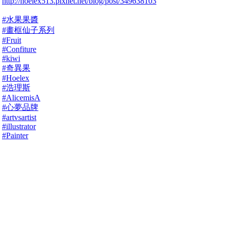
http://hoelex513.pixnet.net/blog/post/349638103
#水果果醬
#畫框仙子系列
#Fruit
#Confiture
#kiwi
#奇異果
#Hoelex
#浩理斯
#AlicemisA
#心夢品牌
#artvsartist
#illustrator
#Painter