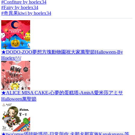
#Confiture by hoelex34
#Fairy by hoelex34
#奇異果kiwi by hoelex34
★DODO-ZOO夢想方塊動物園祝大家萬聖節Halloween-By
Hoelex^^/
★ALICE MISA CAKE-心夢的蛋糕塔-AmisA愛米莎アミサ
Halloween萬聖節
★twa'omas塔哇歐瑪司-日常與你 卡那卡那富族Kanakanavu-等