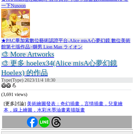
一下Nusoon
★PAC畢加索數位藝術認證平台-Alice misA心夢幻鏡 數位美術
館第七張作品>獅男 Lion Man ライオン
🎨 More Artworks
🎨 更多 hoelex34(Alice misA心夢幻鏡
Hoelex) 的作品
Type(Type) 2023/11/4 18:30
🥝🥝 💪
(3,691 views)
[更多討論]
美術繪圖發表：奇幻插畫，言情插畫，兒童繪
本，線上繪圖，水彩水墨油畫素描版畫