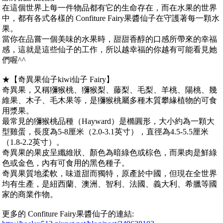
在這個世界上每一件物品都有它的生命存在，而在水果的世界
中，都有各式各樣的 Confiture Fairy果醬仙子在守護著每一顆水
果。
當你在品嘗一個美味的水果時，甜甜香醇的口感所帶來的幸福
感，這就是這些仙子的工作，所以越幸福的你越有可能看見她
們喔^^
★【奇異果仙子kiwi仙子 Fairy】
奇異果，又稱獼猴桃、獼猴梨、藤梨、毛梨、羊桃、陽桃、幾
維果、木子、毛木果等，是獼猴桃屬多種木質攀緣植物的可食
用漿果。
最常見的獼猴桃品種（Hayward）是橢圓形，大小約為一顆大
型雞蛋，長度為5-8厘米（2.0-3.1英寸），直徑為4.5-5.5厘米
（1.8-2.2英寸）。
奇異果的果皮呈纖維狀、顏色為暗綠色或棕色，而果肉是鮮綠
色或金色，內有可食用的黑色種子。
奇異果質地柔軟，味道甜而獨特，原產於中國，但現在全世界
均有生產，是紐西蘭、澳洲、智利、法國、義大利、希臘等國
家的商業作物。
更多的 Confiture Fairy果醬仙子的連結: