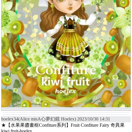
hoelex34(Alice misA心夢幻鏡 Hoelex) 2023/10/30 14:31
★【水果果醬畫框Confiture系列】Fruit Confiture Fairy 奇異果
kiwi fruit-hoelex