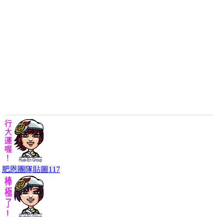
肥恩團隊貼圖117