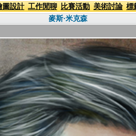
繪圖設計
工作閒聊
比賽活動
美術討論
標
麥斯·米克森