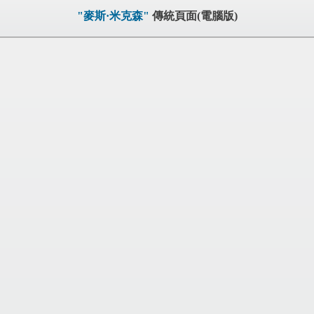
"麥斯·米克森"
傳統頁面(電腦版)