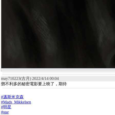
may710223(古月) 2022/4/14 00:04
鄧不利多的秘密電影要上映了，期待
#邁斯米克森
#Mads_Mikkelsen
#明星
#star