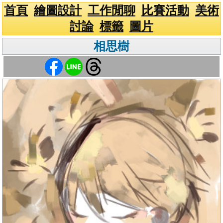
首頁
繪圖設計
工作閒聊
比賽活動
美術
討論
標籤
圖片
相思樹