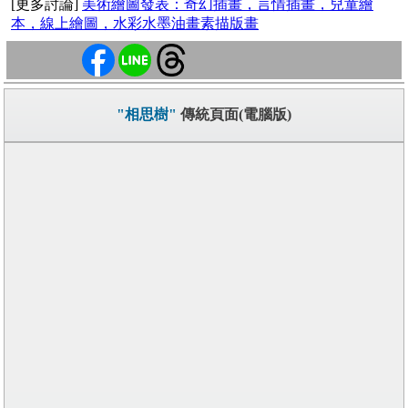
[更多討論]
美術繪圖發表：奇幻插畫，言情插畫，兒童繪
本，線上繪圖，水彩水墨油畫素描版畫
"相思樹"
傳統頁面(電腦版)