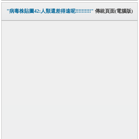
"病毒株貼圖42:人類還差得遠呢!!!!!!!!!!"
傳統頁面(電腦版)