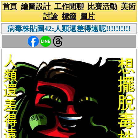
首頁
繪圖設計
工作閒聊
比賽活動
美術
討論
標籤
圖片
病毒株貼圖42:人類還差得遠呢!!!!!!!!!!