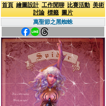
首頁
繪圖設計
工作閒聊
比賽活動
美術
討論
標籤
圖片
萬聖節之黑蜘蛛