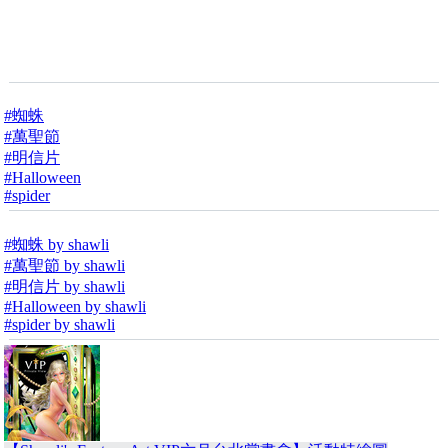
#蜘蛛
#萬聖節
#明信片
#Halloween
#spider
#蜘蛛 by shawli
#萬聖節 by shawli
#明信片 by shawli
#Halloween by shawli
#spider by shawli