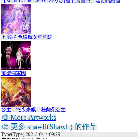
【Shawli's Fantasy Art VIP六月台北賞畫會】活動特繪圖
七宗罪-色慾魔女莉莉絲
萬聖節軍團
公主，徹夜未眠－杜蘭朵公主
🎨 More Artworks
🎨 更多 shawli(Shawli) 的作品
Type(Type) 2021/10/14 09:29