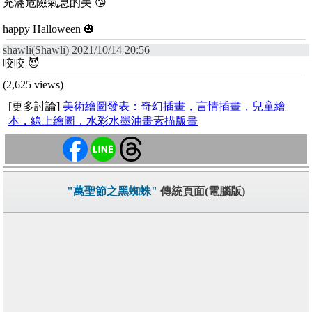
充滿危險氣息的美 😘
happy Halloween 🎃
shawli(Shawli) 2021/10/14 20:56
咬咬 😈
(2,625 views)
[更多討論]
美術繪圖發表：奇幻插畫，言情插畫，兒童繪
本，線上繪圖，水彩水墨油畫素描版畫
"萬聖節之黑蜘蛛"
傳統頁面(電腦版)