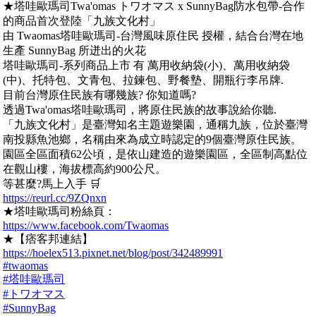
★塔哇歐瑪司Twa'omas トワオマス x SunnyBag防水包帶-合作
的商品首次登陸「九族文化村」
由 Twaomas塔哇歐瑪司-台灣風味原住民 授權，結合台灣在地
生產 SunnyBag 所迸出的火花
塔哇歐瑪司-系列商品上市 有 萬用收納袋(小)、萬用收納袋
(中)、托特包、文青包、拉鍊包、野餐墊、開瓶行李吊牌.
目前台灣原住民族有哪幾族? 你知道嗎?
透過Twa'omas塔哇歐瑪司，將原住民族的故事說給你聽.
「九族文化村」是臺灣知名主題遊樂園，通稱九族，位於臺灣
南投縣魚池鄉，名稱由來為成立時認定的9個臺灣原住民族。
園區全區面積62公頃，是依山建造的遊樂園區，全區制高點位
在觀山樓，海拔標高約900公尺。
等甚麼?馬上入手 🛒
https://reurl.cc/9ZQnxn
★塔哇歐瑪司粉絲頁：
https://www.facebook.com/Twaomas
★【痞客邦連結】
https://hoelex513.pixnet.net/blog/post/342489991
#twaomas
#塔哇歐瑪司
#トワオマス
#SunnyBag