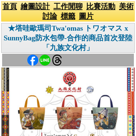
首頁
繪圖設計
工作閒聊
比賽活動
美術
討論
標籤
圖片
★塔哇歐瑪司Twa'omas トワオマス x
SunnyBag防水包帶-合作的商品首次登陸
「九族文化村」