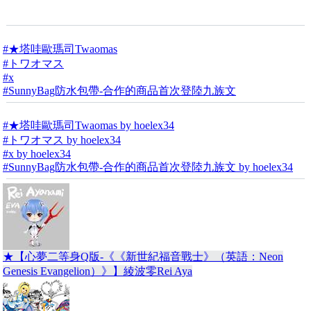
#★塔哇歐瑪司Twaomas
#トワオマス
#x
#SunnyBag防水包帶-合作的商品首次登陸九族文
#★塔哇歐瑪司Twaomas by hoelex34
#トワオマス by hoelex34
#x by hoelex34
#SunnyBag防水包帶-合作的商品首次登陸九族文 by hoelex34
★【心夢二等身Q版-《《新世紀福音戰士》（英語：Neon
Genesis Evangelion）》】綾波零Rei Aya