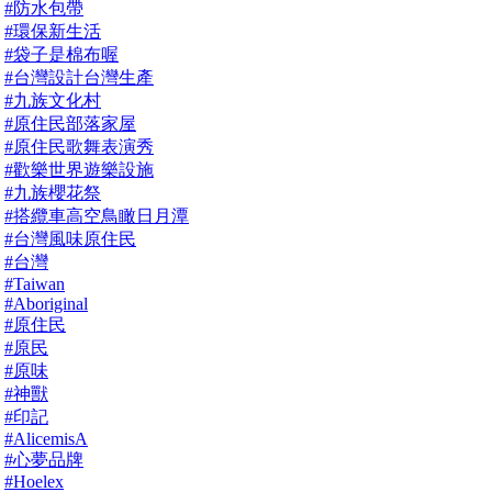
#防水包帶
#環保新生活
#袋子是棉布喔
#台灣設計台灣生產
#九族文化村
#原住民部落家屋
#原住民歌舞表演秀
#歡樂世界遊樂設施
#九族櫻花祭
#搭纜車高空鳥瞰日月潭
#台灣風味原住民
#台灣
#Taiwan
#Aboriginal
#原住民
#原民
#原味
#神獸
#印記
#AlicemisA
#心夢品牌
#Hoelex