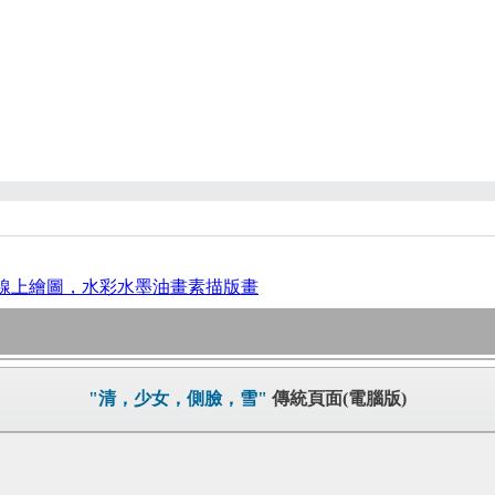
線上繪圖，水彩水墨油畫素描版畫
"清，少女，側臉，雪"
傳統頁面(電腦版)