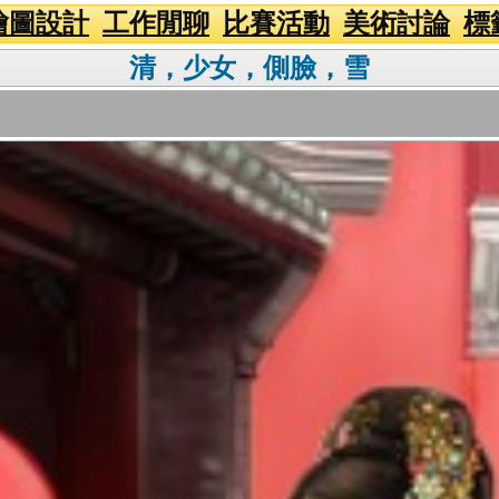
繪圖設計
工作閒聊
比賽活動
美術討論
標
清，少女，側臉，雪