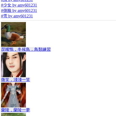
#少女 by amy601231
#側臉 by amy601231
#雪 by amy601231
琵嘴鴨，冬候鳥，鳥類練習
微笑，淺淺一笑
蘭陵，蘭陵一夢