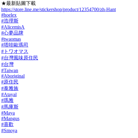
★最新貼圖下載
https://store.line.me/stickershop/product/12354700/zh-Hant
#hoelex
#浩理斯
#AlicemisA
#心夢品牌
#twaomas
#塔哇歐瑪司
#トワオマス
#台灣風味原住民
#台灣
#Taiwan
#Aboriginal
#原住民
#泰雅族
#Atayal
#瑪雅
#馬庫斯
#Maya
#Mangus
#喜歡
#Smoya