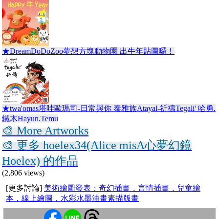
★DreamDoDoZoo夢想方塊動物園 出牛年貼圖囉！
★twa'omas塔哇歐瑪司-日常與你 泰雅族Atayal-祈禱Tegali' 哈勇.
鐵木Hayun.Temu
🎨 More Artworks
🎨 更多 hoelex34(Alice misA心夢幻鏡
Hoelex) 的作品
(2,806 views)
[更多討論]
美術繪圖發表：奇幻插畫，言情插畫，兒童繪
本，線上繪圖，水彩水墨油畫素描版畫