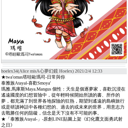
hoelex34(Alice misA心夢幻鏡 Hoelex) 2021/2/4 12:33
★twa'omas塔哇歐瑪司-日常與你
泰雅族Atayal-喜歡Smoya'
瑪雅.馬庫斯Maya.Mangus 個性：天生是個逐夢家，喜歡沉浸在
遙遠國度的幻想冒險中，從年輕時候開始所讀的書、所作的
夢，都充滿了到世界各地探險的狂熱，期望到遙遠的島嶼旅行
或是研讀神話中各種幻想的、過去的或未來的世界，用意志力
去戰勝任何的阻礙，信念是天下沒有不可能的事。
★「泰雅族Atayal-」-原創LINE貼圖上架《幻化鷹文面勇武射
之日》