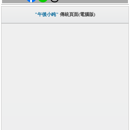
"午後小盹"
傳統頁面(電腦版)