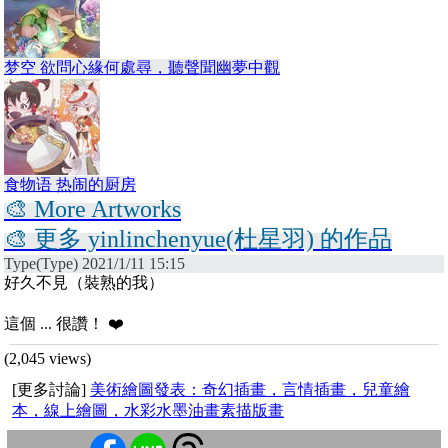
梦空 欲問心緣何處尋，聽聲聞幽夢中觀
食物语 热闹的厨房
🎨 More Artworks
🎨 更多 yinlinchenyue(杜星羽) 的作品
Type(Type) 2021/1/11 15:15
好久不見（裝熟的我）
這個 ... 很讚！ ❤️
(2,045 views)
[更多討論]
美術繪圖發表：奇幻插畫，言情插畫，兒童繪
本，線上繪圖，水彩水墨油畫素描版畫