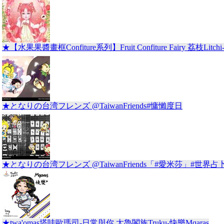
★【水果果醬畫框Confiture系列】Fruit Confiture Fairy 荔枝Litchi-
★となりの台湾フレンズ @TaiwanFriends#慵懶度日
★となりの台湾フレンズ @TaiwanFriends「#愛米莎」#世界占
★twa'omas塔哇歐瑪司-日常與你 太魯閣族Truku-快樂Mqaras