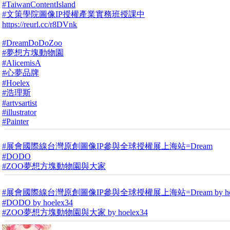
#TaiwanContentIsland
#文策學院圖像IP授權產業實務班授課中
https://reurl.cc/r8DVnk
#DreamDoDoZoo
#夢想方塊動物園
#AlicemisA
#心夢品牌
#Hoelex
#浩理斯
#artvsartist
#illustrator
#Painter
#展會國際線台灣原創圖像IP參與全球授權展上海站=Dream
#DODO
#ZOO夢想方塊動物園與大家
#展會國際線台灣原創圖像IP參與全球授權展上海站=Dream by hoe
#DODO by hoelex34
#ZOO夢想方塊動物園與大家 by hoelex34