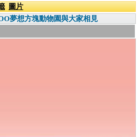
籤
圖片
 ZOO夢想方塊動物園與大家相見