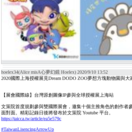
hoelex34(Alice misA心夢幻鏡 Hoelex) 2020/9/10 13:52
2020國際上海授權展見Dream DODO ZOO夢想方塊動物園與
【展會國際線】台灣原創圖像IP參與全球授權展上海站
文策院首度規劃參與雙國際展會，邀集十個主推角色的創作者
面對面。精彩記錄日後將發布於文策院 Youtube 平台。
https://taicca.tw/article/ea5e579c
#TaiwanLisencingArrowUp