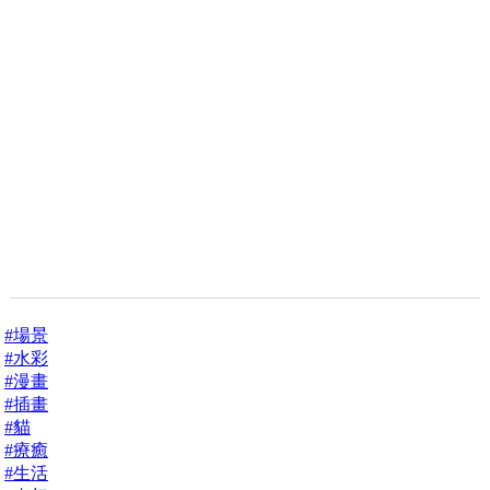
#場景
#水彩
#漫畫
#插畫
#貓
#療癒
#生活