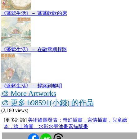
《蓬鬆生活》－ 蓬蓬軟軟的床
《蓬鬆生活》－ 在融雪期趕路
《蓬鬆生活》－ 趕路到黎明
🎨 More Artworks
🎨 更多 b98591(小錢) 的作品
(2,180 views)
[更多討論]
美術繪圖發表：奇幻插畫，言情插畫，兒童繪
本，線上繪圖，水彩水墨油畫素描版畫