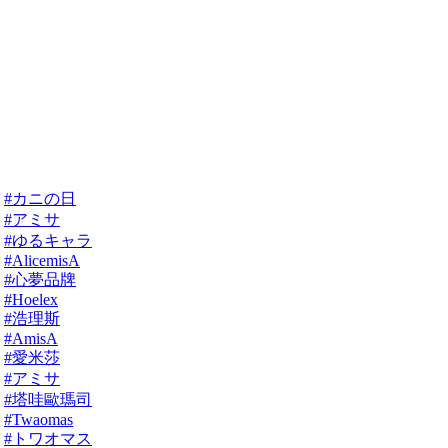
#カニの日
#アミサ
#ゆるキャラ
#AlicemisA
#心夢品牌
#Hoelex
#浩理斯
#AmisA
#愛米莎
#アミサ
#塔哇歐瑪司
#Twaomas
#トワオマス