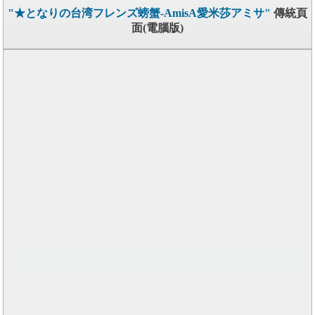
"★となりの台湾フレンズ螃蟹-AmisA愛米莎アミサ"
傳統頁
面(電腦版)