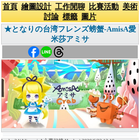
首頁
繪圖設計
工作閒聊
比賽活動
美術
討論
標籤
圖片
★となりの台湾フレンズ螃蟹-AmisA愛
米莎アミサ