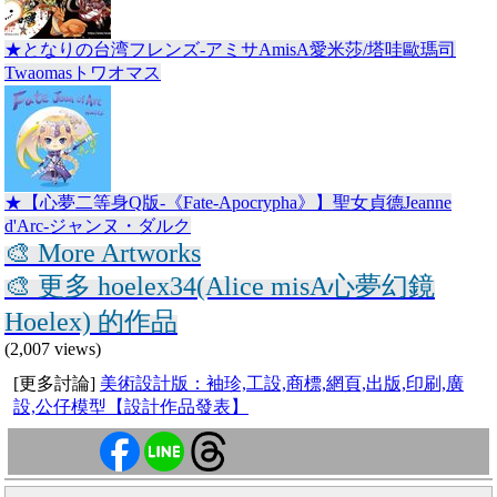
★となりの台湾フレンズ-アミサAmisA愛米莎/塔哇歐瑪司
Twaomasトワオマス
★【心夢二等身Q版-《Fate-Apocrypha》】聖女貞德Jeanne
d'Arc-ジャンヌ・ダルク
🎨 More Artworks
🎨 更多 hoelex34(Alice misA心夢幻鏡
Hoelex) 的作品
(2,007 views)
[更多討論]
美術設計版：袖珍,工設,商標,網頁,出版,印刷,廣
設,公仔模型【設計作品發表】