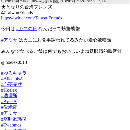
hoelex34(Alice misA心夢幻鏡 Hoelex) 2020/6/23 13:10
★となりの台湾フレンズ
@TaiwanFriends
https://twitter.com/TaiwanFriends
今日は
#カニの日
なんだって螃蟹螃蟹
#アミサ
はカニにお食事誘われてるみたい愛心驚嘆號
みんなで食べるご飯は何でもおいしいよね眨眼睛的臉音符
@hoelex0513
#ゆるキャラ
#AlicemisA
#心夢品牌
#Hoelex
#浩理斯
#AmisA
#愛米莎
#アミサ
#塔哇歐瑪司
#Twaomas