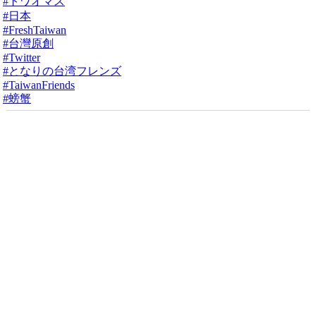
#トワオマス
#日本
#FreshTaiwan
#台灣原創
#Twitter
#となりの台湾フレンス
#TaiwanFriends
#螃蟹