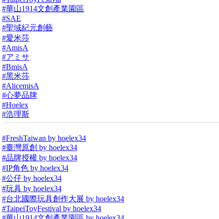
#華山1914文創產業園區
#SAE
#聖域紀元創藝
#愛米莎
#AmisA
#アミサ
#BmisA
#黑米莎
#AlicemisA
#心夢品牌
#Hoelex
#浩理斯
#FreshTaiwan by hoelex34
#臺灣原創 by hoelex34
#品牌授權 by hoelex34
#IP角色 by hoelex34
#公仔 by hoelex34
#玩具 by hoelex34
#台北國際玩具創作大展 by hoelex34
#TaipeiToyFestival by hoelex34
#華山1914文創產業園區 by hoelex34