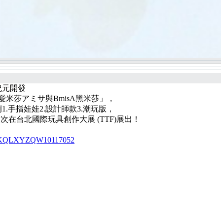
域紀元開發
isA愛米莎アミサ與BmisA黑米莎」，
手指娃娃2.設計師款3.潮玩版，
l 首次在台北國際玩具創作大展 (TTF)展出！
52/NKQLXYZQW10117052