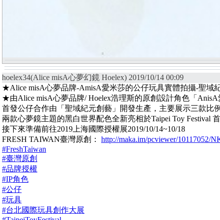
hoelex34(Alice misA心夢幻鏡 Hoelex) 2019/10/14 00:09
★Alice misA心夢品牌-AmisA愛米莎的公仔玩具實體拍攝-聖
★由Alice misA心夢品牌/ Hoelex浩理斯的原創設計角色「An
首發公仔合作由「聖域紀元創藝」開發生產，主要展示三款比例1.
兩款心夢鏡主題的黑白世界配色全新亮相於Taipei Toy Festiva
接下來準備前往2019上海國際授權展2019/10/14~10/18
FRESH TAIWAN臺灣原創：
http://maka.im/pcviewer/101170
#FreshTaiwan
#臺灣原創
#品牌授權
#IP角色
#公仔
#玩具
#台北國際玩具創作大展
#TaipeiToyFestival