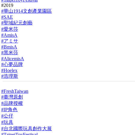
#2019
#華山1914文創產業園區
#SAE
#聖域紀元創藝
#愛米莎
#AmisA
#アミサ
#BmisA
#黑米莎
#AlicemisA
#心夢品牌
#Hoelex
#浩理斯
#FreshTaiwan
#臺灣原創
#品牌授權
#IP角色
#公仔
#玩具
#台北國際玩具創作大展
#TaipeiToyFestival