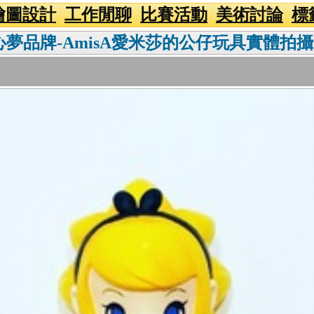
繪圖設計
工作閒聊
比賽活動
美術討論
標
isA心夢品牌-AmisA愛米莎的公仔玩具實體