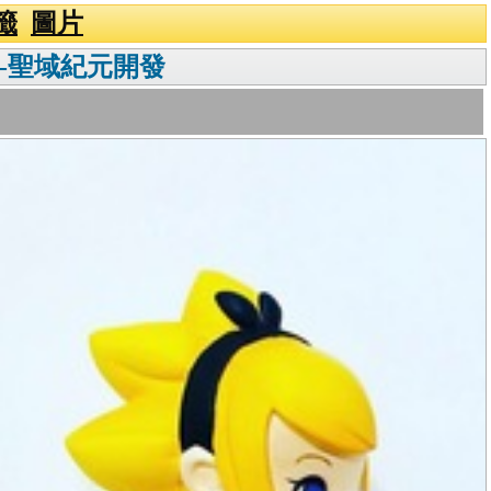
籤
圖片
拍攝-聖域紀元開發