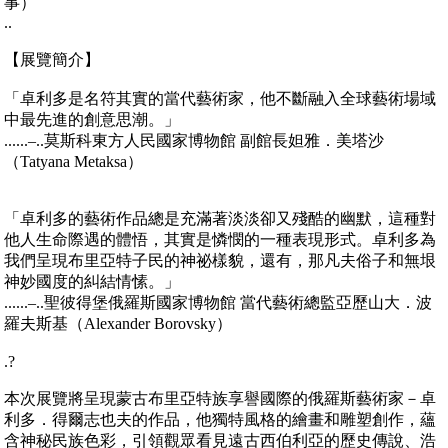
事）
..
【展覽簡介】
「卓利多是名符其實的當代藝術家，他不斷融入全球藝術場域
中最先進的創意思潮。」
......–..莫斯科東方人民國家博物館 副館長妲雅．美塔沙
（Tatyana Metaksa）
「卓利多的藝術作品總是充滿著淡淡卻又殘酷的幽默，這種對
他人生命際遇的體悟，其實是憐憫的一種表現形式。卓利多為
我們呈現布里亞特子民的神祕樣貌，還有，那凡夫俗子和無垠
神妙國度的糾結情愫。」
......–..聖彼得堡俄羅斯國家博物館 當代藝術總監亞歷山大．波
羅夫斯基（Alexander Borovsky）
.?
本次展覽將呈現蒙古布里亞特族享譽國際的俄羅斯藝術家－卓
利多．得爾志也夫的作品，他獨特風格的繪畫和雕塑創作，蘊
含神秘民族色彩，引領觀眾看見遠古西伯利亞的歷史傳說、浩