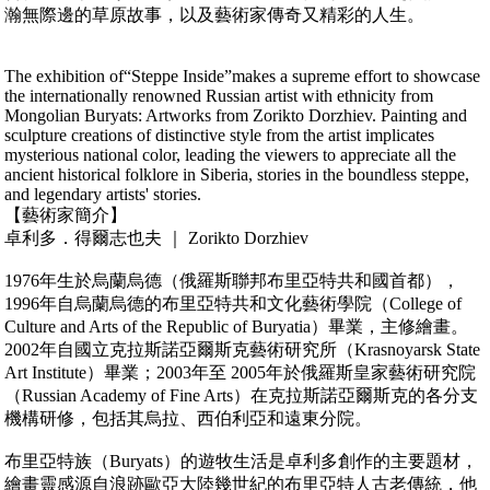
瀚無際邊的草原故事，以及藝術家傳奇又精彩的人生。
The exhibition of“Steppe Inside”makes a supreme effort to showcase
the internationally renowned Russian artist with ethnicity from
Mongolian Buryats: Artworks from Zorikto Dorzhiev. Painting and
sculpture creations of distinctive style from the artist implicates
mysterious national color, leading the viewers to appreciate all the
ancient historical folklore in Siberia, stories in the boundless steppe,
and legendary artists' stories.
【藝術家簡介】
卓利多．得爾志也夫 ｜ Zorikto Dorzhiev
1976年生於烏蘭烏德（俄羅斯聯邦布里亞特共和國首都），
1996年自烏蘭烏德的布里亞特共和文化藝術學院（College of
Culture and Arts of the Republic of Buryatia）畢業，主修繪畫。
2002年自國立克拉斯諾亞爾斯克藝術研究所（Krasnoyarsk State
Art Institute）畢業；2003年至 2005年於俄羅斯皇家藝術研究院
（Russian Academy of Fine Arts）在克拉斯諾亞爾斯克的各分支
機構研修，包括其烏拉、西伯利亞和遠東分院。
布里亞特族（Buryats）的遊牧生活是卓利多創作的主要題材，
繪畫靈感源自浪跡歐亞大陸幾世紀的布里亞特人古老傳統，他