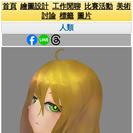
首頁
繪圖設計
工作閒聊
比賽活動
美術
討論
標籤
圖片
人類