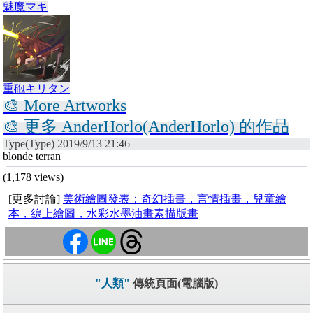
魅魔マキ
重砲キリタン
🎨 More Artworks
🎨 更多 AnderHorlo(AnderHorlo) 的作品
Type(Type) 2019/9/13 21:46
blonde terran
(1,178 views)
[更多討論]
美術繪圖發表：奇幻插畫，言情插畫，兒童繪
本，線上繪圖，水彩水墨油畫素描版畫
"人類"
傳統頁面(電腦版)