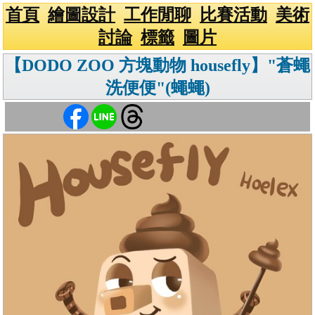
首頁
繪圖設計
工作閒聊
比賽活動
美術
討論
標籤
圖片
【DODO ZOO 方塊動物 housefly】"蒼蠅
洗便便"(蠅蠅)