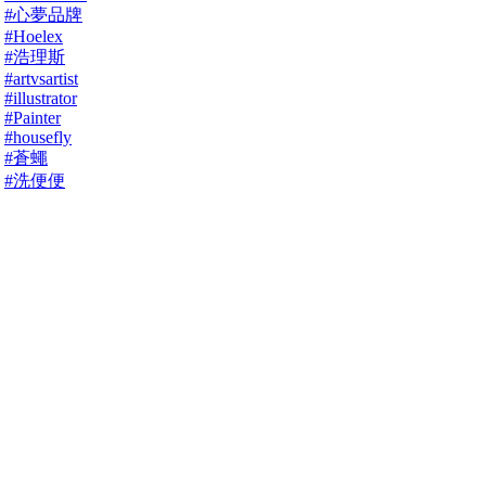
#心夢品牌
#Hoelex
#浩理斯
#artvsartist
#illustrator
#Painter
#housefly
#蒼蠅
#洗便便