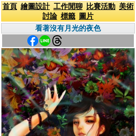
首頁
繪圖設計
工作閒聊
比賽活動
美術
討論
標籤
圖片
看著沒有月光的夜色