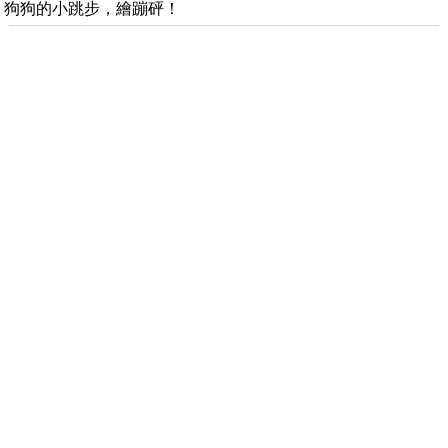
狗狗的小跳步，繪蹦砰！