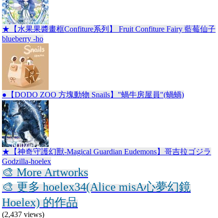
★【水果果醬畫框Confiture系列】 Fruit Confiture Fairy 藍莓仙子
blueberry -ho
●【DODO ZOO 方塊動物 Snails】"蝸牛房屋員"(蝸蝸)
★【神奇守護幻獸-Magical Guardian Eudemons】哥吉拉ゴジラ
Godzilla-hoelex
🎨 More Artworks
🎨 更多 hoelex34(Alice misA心夢幻鏡
Hoelex) 的作品
(2,437 views)