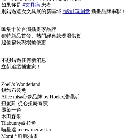
如果你是
#文具病
患者
別錯過這次文具展的新區域
#設計玩創意
插畫品牌串聯！
匯集十位台灣插畫家品牌
獨特新品首發、熱門經典款現場供貨
超值福袋現場搶優惠
不想錯過任何新消息
立刻追蹤插畫家！
ZoeL's Wonderland
鋁飾布裳兔
Alice misa心夢品牌 by Hoelex浩理斯
扭蛋雞-從心扭轉奇蹟
墨染一色
木田森果
Tilabunny緹拉兔
喵星達 meow meow star
Momi * 哞咪插畫