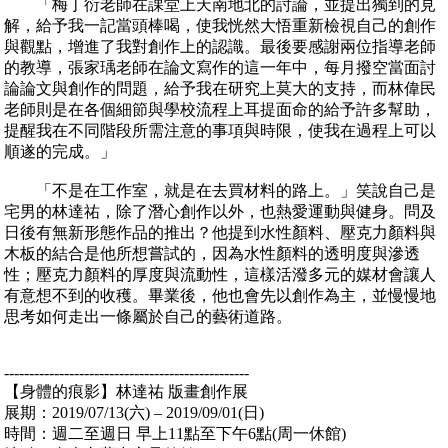
「梅丁衍老師在課堂上天南地北的討論，並提出獨到的見
解，給予我一記當頭棒喝，使我恍然大悟重新檢視自己的創作
與觀點，增進了我對創作上的認識。最後要感謝兩位指導老師
的教導，張家瑀老師在論文寫作的這一年中，每月撥空當面討
論論文與創作的問題，給予我在研究上莫大的支持，而林偉民
老師則是在各個細節與學校流程上耳提面命的給予許多幫助，
提醒我在不同階段所需注意的事項與時限，使我在過程上可以
順遂的完成。」
「不是在工作室，就是在去買材料的路上。」笑說自己是
宅男的林達祐，除了潛心創作以外，也熱愛運動與健身。問及
日後有無新形態作品的推出？他提到水性顏料、壓克力顏料與
木板的結合是他所想嘗試的，因為水性顏料的透明度與滲透
性；壓克力顏料的厚度與流動性，這樣活潑多元的媒材會讓人
有意想不到的收穫。畢業後，他也會先以創作為主，並慢慢地
思考如何走出一條屬於自己的藝術道路。
-------------------------------------------------
【身體的痕影】林達祐 版畫創作展
展期：2019/07/13(六) – 2019/09/01(日)
時間：週二至週日 早上11點至下午6點(周一休館)