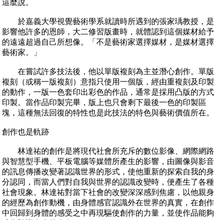
這麼說。
於嘉義大學視覺藝術學系就讀時所遇到的張家瑀教授，是
影響他許多的恩師，大二修習版畫時，就體認到這個媒材給予
的遠遠超過自己所想像。「不是藝術家選擇媒材，是媒材選擇
藝術家。」
在嘗試許多技法後，他以單版複刻為主並潛心創作。單版
複刻（或稱一版複刻）意指只使用一個版，經由重複刻及印製
的動作，一版一色套印出彩色的作品，通常是採用凸版的方式
印製。當作品印製完畢，版上也只會剩下最後一色的印製區
塊，這種無法回復的特性也是此技法的特色與藝術價值所在。
創作也是軌跡
林達祐的創作是將現代社會所充斥的數位影像、網際網路
與智慧型手機、平板電腦等媒體所產生的影響，由圖像與影音
的訊息傳播改變著認識世界的形式，使他重新的探索自我的身
分認同，而當人們對自我與世界的認識改變時，便產生了各種
社會現象。林達祐對當下社會的改變深深感到焦慮，以他親身
的經歷為創作動機，由身體感官認識外在世界的真實，在創作
中回歸到身體的感受之中再現驅使創作的力量，並使作品能夠