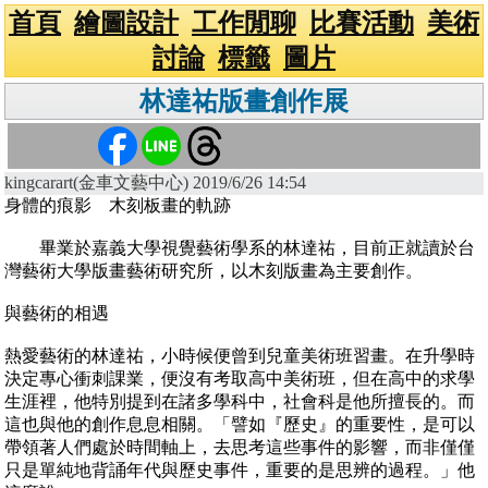
首頁
繪圖設計
工作閒聊
比賽活動
美術
討論
標籤
圖片
林達祐版畫創作展
kingcarart(金車文藝中心) 2019/6/26 14:54
身體的痕影 木刻板畫的軌跡
畢業於嘉義大學視覺藝術學系的林達祐，目前正就讀於台
灣藝術大學版畫藝術研究所，以木刻版畫為主要創作。
與藝術的相遇
熱愛藝術的林達祐，小時候便曾到兒童美術班習畫。在升學時
決定專心衝刺課業，便沒有考取高中美術班，但在高中的求學
生涯裡，他特別提到在諸多學科中，社會科是他所擅長的。而
這也與他的創作息息相關。「譬如『歷史』的重要性，是可以
帶領著人們處於時間軸上，去思考這些事件的影響，而非僅僅
只是單純地背誦年代與歷史事件，重要的是思辨的過程。」他