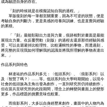
成為驗證自身的存在。
「刻的時候就是在模擬認知自我的過程。」
單版復刻的每一筆都至關重要，因為不可逆的狀態，便是
考驗自身的判斷力，更是美感的培養與訓練、也是直覺與經驗
的累積。
「『刻』最能彰顯出力道與力量，痕跡相對於畫面是最能
展現出力量。在反覆勞動（刻版）的過程去還原那些經驗與感
受，可以去迴避掉比較理性、比較邏輯性的事物，而透過刻，
將完整的呈現我如何理解我的認識並將我所理解的事物表達出
來。」
作品系列與特色
林達祐的作品系列多元：〈低頭系列〉、〈痕影系列〉以
及〈智慧了嗎？〉……等。低頭系列自大學時期開始，以現今
社會的低頭族為主角出發為創作，一直到研究所仍持續創作，
但在當兵至研究所的此段期間，理念上的轉變與畫面上的變形
更多，作品標題的挑釁意味也較重。
而痕影系列，大多以自身經歷來創作，畫面中的人物均為