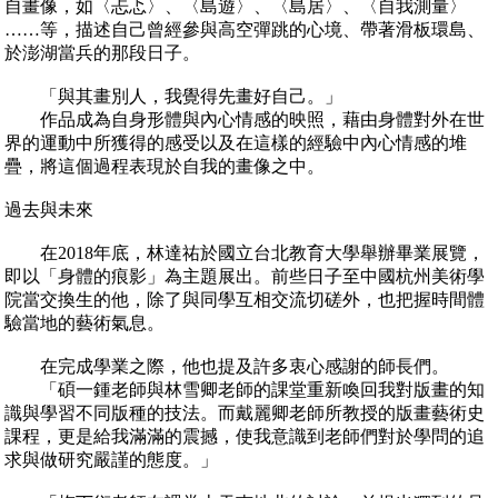
自畫像，如〈忐忑〉、〈島遊〉、〈島居〉、〈自我測量〉
……等，描述自己曾經參與高空彈跳的心境、帶著滑板環島、
於澎湖當兵的那段日子。
「與其畫別人，我覺得先畫好自己。」
作品成為自身形體與內心情感的映照，藉由身體對外在世
界的運動中所獲得的感受以及在這樣的經驗中內心情感的堆
疊，將這個過程表現於自我的畫像之中。
過去與未來
在2018年底，林達祐於國立台北教育大學舉辦畢業展覽，
即以「身體的痕影」為主題展出。前些日子至中國杭州美術學
院當交換生的他，除了與同學互相交流切磋外，也把握時間體
驗當地的藝術氣息。
在完成學業之際，他也提及許多衷心感謝的師長們。
「碩一鍾老師與林雪卿老師的課堂重新喚回我對版畫的知
識與學習不同版種的技法。而戴麗卿老師所教授的版畫藝術史
課程，更是給我滿滿的震撼，使我意識到老師們對於學問的追
求與做研究嚴謹的態度。」