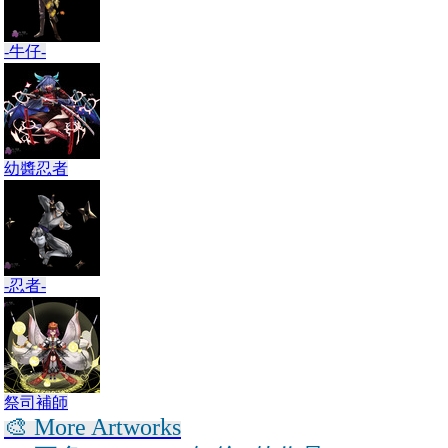
-牛仔-
幼醬忍者
-忍者-
祭司補師
🎨 More Artworks