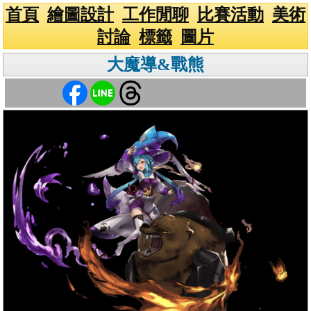
首頁
繪圖設計
工作閒聊
比賽活動
美術
討論
標籤
圖片
大魔導&戰熊