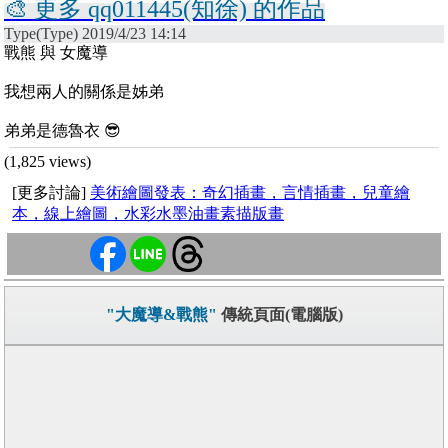
🎨 更多 qq011445(知徐) 的作品
Type(Type) 2019/4/23 14:14
戰熊 與 女魔導
我想兩人的關係是姊弟
弟弟是德魯衣 😎
(1,825 views)
[更多討論]
美術繪圖發表：奇幻插畫，言情插畫，兒童繪
本，線上繪圖，水彩水墨油畫素描版畫
"大魔導&戰熊"
傳統頁面(電腦版)