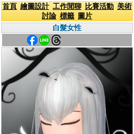
首頁
繪圖設計
工作閒聊
比賽活動
美術
討論
標籤
圖片
白髮女性