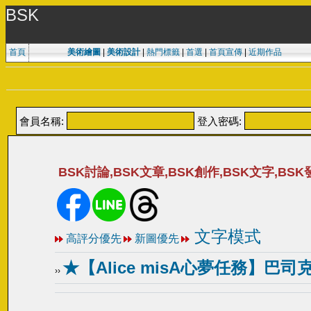
BSK
首頁
美術繪圖
|
美術設計
|
熱門標籤
|
首選
|
首頁宣傳
|
近期作品
會員名稱:
登入密碼:
BSK討論,BSK文章,BSK創作,BSK文字,BSK
文字模式
高評分優先
新圖優先
★【Alice misA心夢任務】巴司克
››