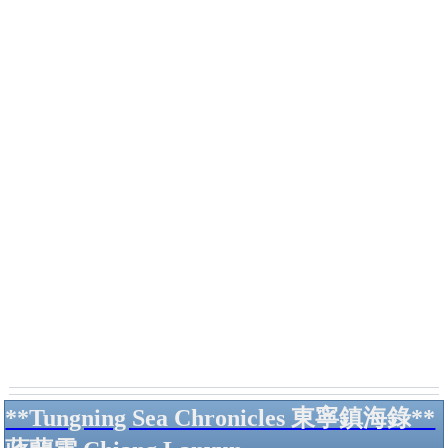
**Tungning Sea Chronicles 東寧鎮海錄**