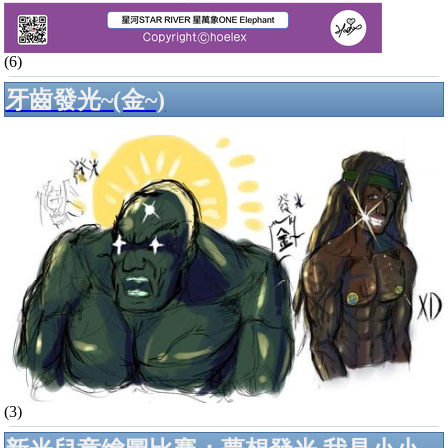
(6)
牙齒發光~(金~)
(3)