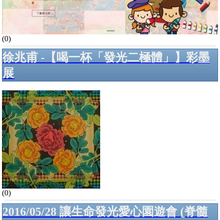
(0)
徐兆甫 -【喝一杯「發光二極體」】彩墨
展
(0)
2016/05/28 讓生命發光愛心園遊會 (脊髓